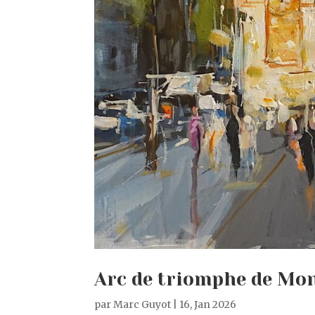
Arc de triomphe de Mon
par
Marc Guyot
|
16, Jan 2026