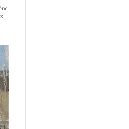
cène
ux