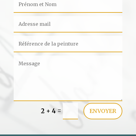
=
2 + 4
ENVOYER