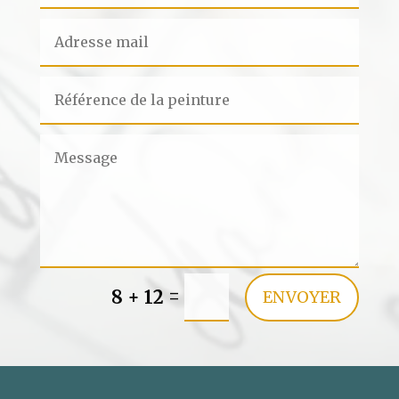
=
8 + 12
ENVOYER