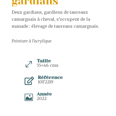
gardians
Deux gardians, gardiens de taureaux
camarguais à cheval, s’occupent de la
manade : élevage de taureaux camarguais.
Peinture à l’acrylique
Taille
.
55×46 cms
Référence

10F2219
Année

2022