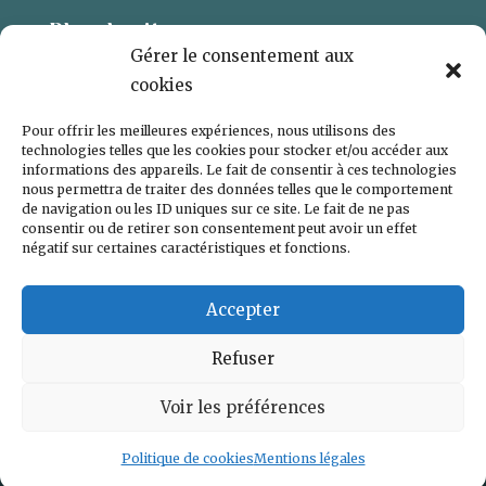
Plan du site
Gérer le consentement aux
L’ARTISTE
cookies
GALERIE
Pour offrir les meilleures expériences, nous utilisons des
CONTACT
technologies telles que les cookies pour stocker et/ou accéder aux
informations des appareils. Le fait de consentir à ces technologies
POLITIQUE DE COOKIES (UE)
nous permettra de traiter des données telles que le comportement
de navigation ou les ID uniques sur ce site. Le fait de ne pas
consentir ou de retirer son consentement peut avoir un effet
négatif sur certaines caractéristiques et fonctions.
Accepter
Refuser
Voir les préférences
© 2024 – Marc GUYOT artiste peintre-
Mentions légales
– Réalisé par
Iero’Grafix
Politique de cookies
Mentions légales