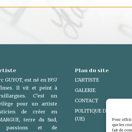
rtiste
Plan du site
c GUYOT, est né en 1957
L’ARTISTE
îmes. Il vit et peint à
GALERIE
sillargues. ​C’est un
CONTACT
vilège pour un artiste
POLITIQUE DE COOKIES
asticien de créer en
(UE)
ARGUE, terre du Sud,
Pour offrir
que les coo
 passions et de
fait de con