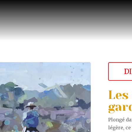
D
Les
gar
Plongé da
légère, c