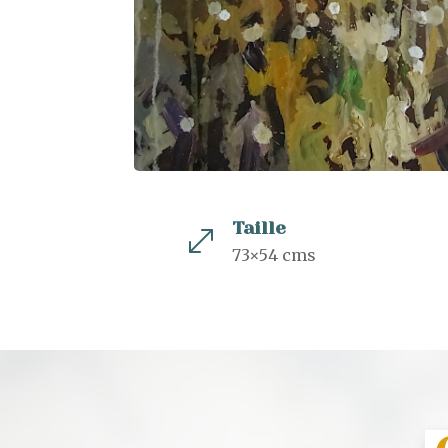
Taille
.
73×54 cms