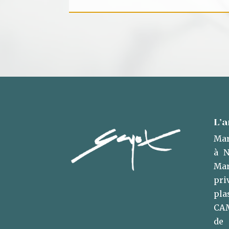
L’a
Mar
à N
Mar
pri
pl
CAM
de