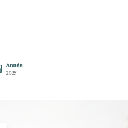
Année

2025