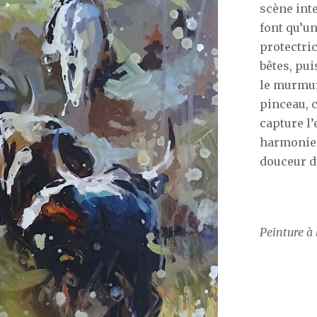
scène int
font qu’un
protectric
bêtes, pui
le murmur
pinceau, 
capture l’
harmonie f
douceur d
Peinture à 