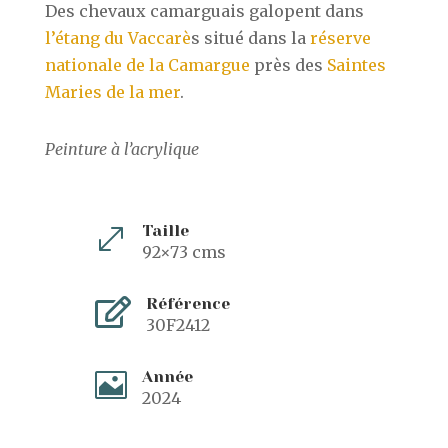
Des chevaux camarguais galopent dans
l’étang du Vaccarè
s situé dans la
réserve
nationale de la Camargue
près des
Saintes
Maries de la mer
.
Peinture à l’acrylique
Taille
.
92×73 cms
Référence

30F2412
Année

2024