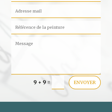
=
9 + 9
ENVOYER