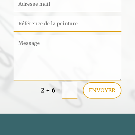
=
2 + 6
ENVOYER