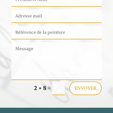
=
2 + 8
ENVOYER