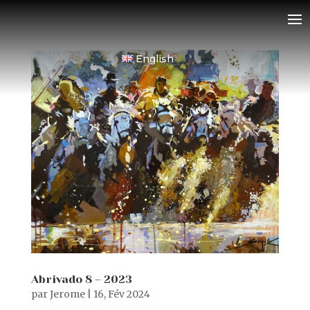
English
Abrivado 8 – 2023
par
Jerome
|
16, Fév 2024