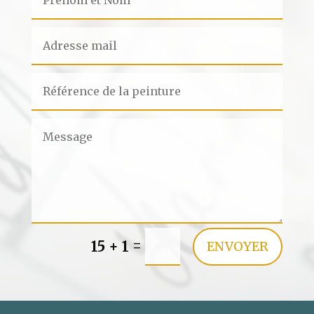
=
15 + 1
ENVOYER