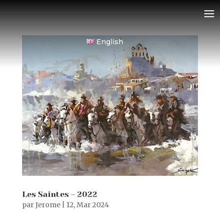
English
Les Saintes – 2022
par
Jerome
|
12, Mar 2024