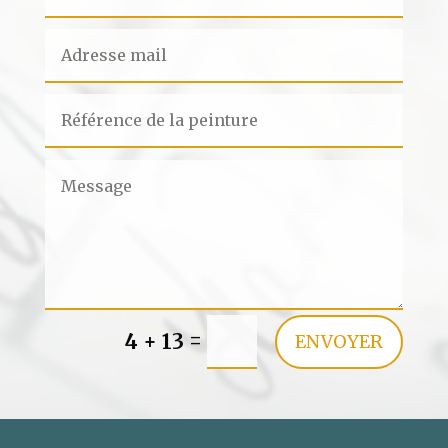
=
4 + 13
ENVOYER