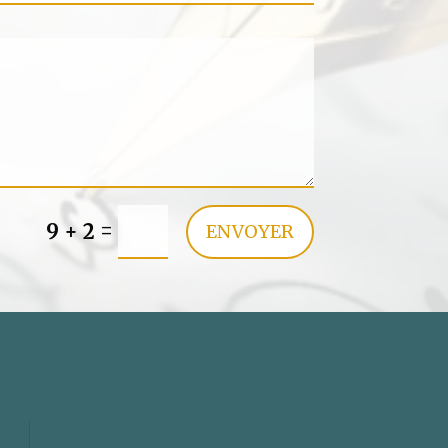
=
9 + 2
ENVOYER