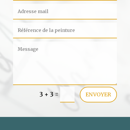
=
3 + 3
ENVOYER