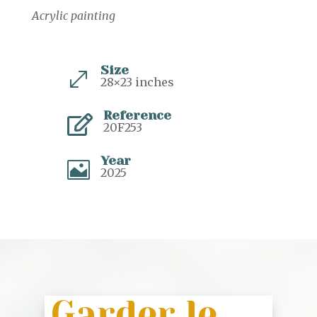
Acrylic painting
Size
.
28×23 inches
Reference

20F253
Year

2025
Garder le