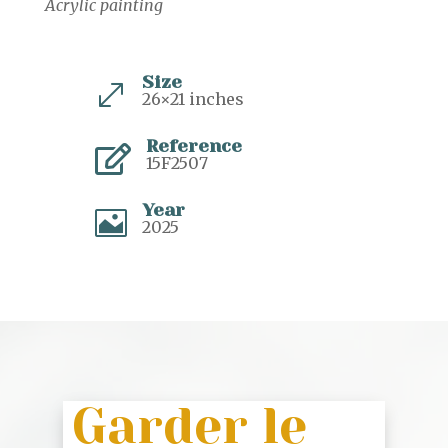
Acrylic painting
Size
.
26×21 inches
Reference

15F2507
Year

2025
Garder le