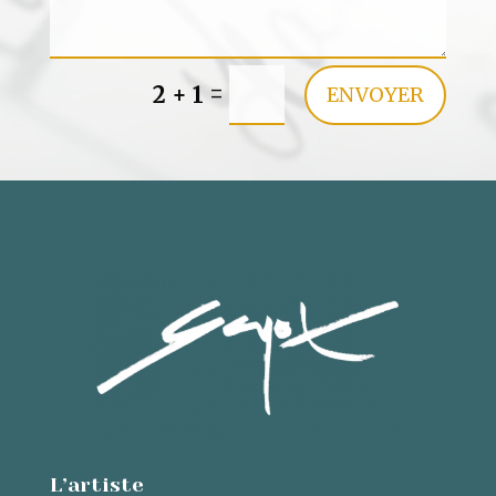
=
2 + 1
ENVOYER
L’artiste