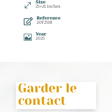
Size
.
25×21 inches
Reference

20F2518
Year

2025
Garder le
contact