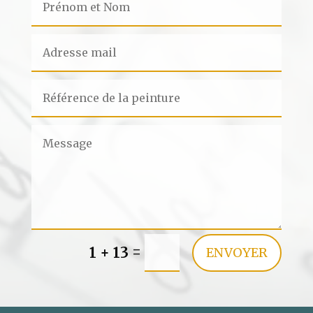
=
1 + 13
ENVOYER