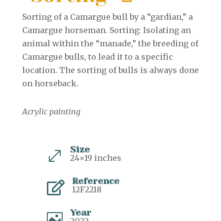
Sorting of a Camargue bull by a “gardian,” a
Camargue horseman. Sorting: Isolating an
animal within the “manade,” the breeding of
Camargue bulls, to lead it to a specific
location. The sorting of bulls is always done
on horseback.
Acrylic painting
Size
.
24×19 inches
Reference

12F2218
Year

2022