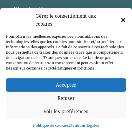
Plan du site
Gérer le consentement aux
L’ARTISTE
cookies
GALERIE
Pour offrir les meilleures expériences, nous utilisons des
CONTACT
technologies telles que les cookies pour stocker et/ou accéder aux
informations des appareils. Le fait de consentir à ces technologies
POLITIQUE DE COOKIES (UE)
nous permettra de traiter des données telles que le comportement
de navigation ou les ID uniques sur ce site. Le fait de ne pas
consentir ou de retirer son consentement peut avoir un effet
négatif sur certaines caractéristiques et fonctions.
Accepter
Refuser
Voir les préférences
© 2024 – Marc GUYOT artiste peintre-
Mentions légales
– Réalisé par
Iero’Grafix
Politique de cookies
Mentions légales