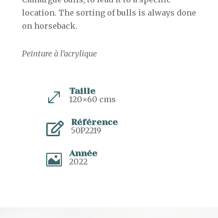
location. The sorting of bulls is always done
on horseback.
Peinture à l’acrylique
Taille
.
120×60 cms
Référence

50P2219
Année

2022