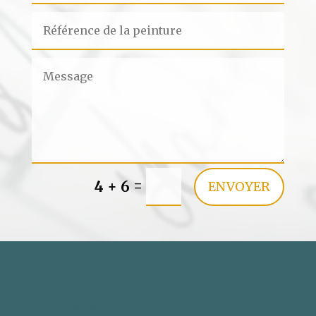
=
4 + 6
ENVOYER