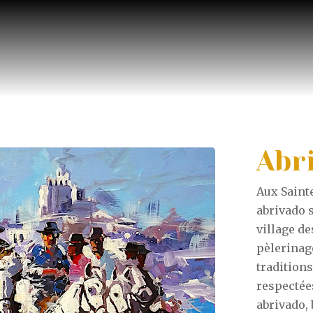
Abr
Aux Saint
abrivado s
village de
pèlerinage
tradition
respectées
abrivado,