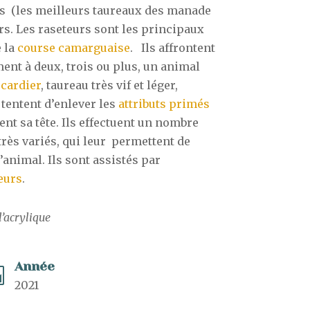
s (les meilleurs taureaux des manade
rs. Les raseteurs sont les principaux
e la
course camarguaise
. Ils affrontent
ent à deux, trois ou plus, un animal
cardier
, taureau très vif et léger,
 tentent d’enlever les
attributs primés
nt sa tête. Ils effectuent un nombre
très variés, qui leur permettent de
’animal. Ils sont assistés par
eurs
.
l’acrylique
Année

2021