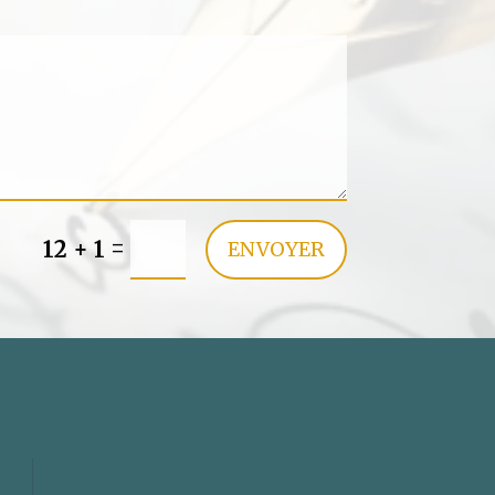
=
12 + 1
ENVOYER