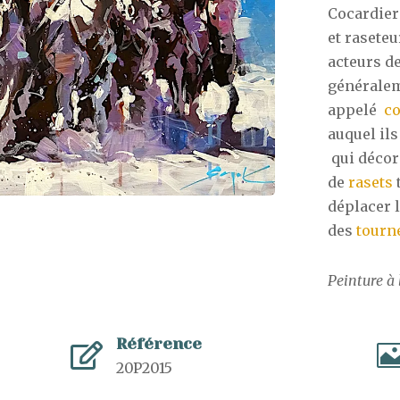
Cocardier
et raseteu
acteurs d
généralem
appelé
co
auquel ils
qui décore
de
rasets
déplacer l
des
tourn
Peinture à 
Référence

20P2015