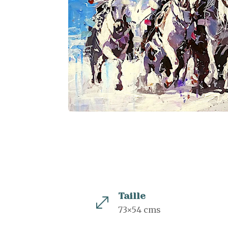
Taille
.
73×54 cms