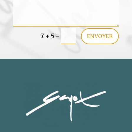
=
7 + 5
ENVOYER