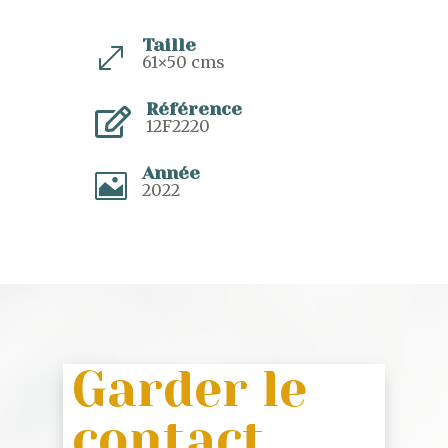
Taille
.
61×50 cms
Référence

12F2220
Année

2022
Garder le
contact